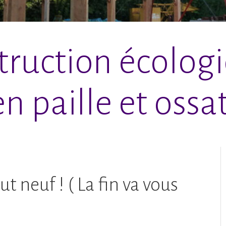
ruction écolog
n paille et ossat
t neuf ! ( La fin va vous