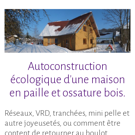
Accéder
au
contenu
principal
Autoconstruction
écologique d'une maison
en paille et ossature bois.
Réseaux, VRD, tranchées, mini pelle et
autre joyeusetés, ou comment être
content de retourner au boulot.