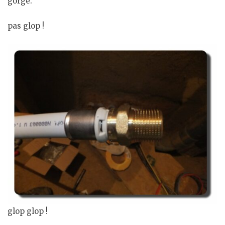
gorge.
pas glop !
glop glop !