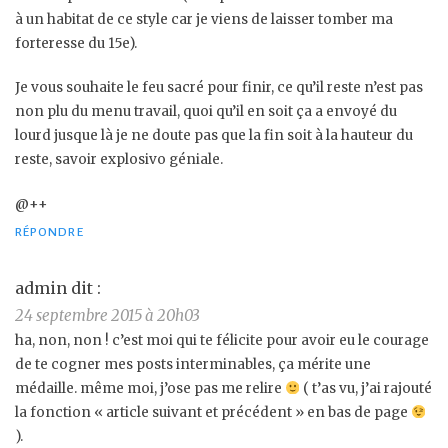
à un habitat de ce style car je viens de laisser tomber ma
forteresse du 15e).
Je vous souhaite le feu sacré pour finir, ce qu’il reste n’est pas
non plu du menu travail, quoi qu’il en soit ça a envoyé du
lourd jusque là je ne doute pas que la fin soit à la hauteur du
reste, savoir explosivo géniale.
@++
RÉPONDRE
admin
dit :
24 septembre 2015 à 20h03
ha, non, non ! c’est moi qui te félicite pour avoir eu le courage
de te cogner mes posts interminables, ça mérite une
médaille. même moi, j’ose pas me relire
( t’as vu, j’ai rajouté
la fonction « article suivant et précédent » en bas de page
).