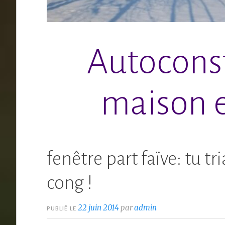
Autoconst
maison e
fenêtre part faïve: tu tr
cong !
22 juin 2014
par
admin
PUBLIÉ LE