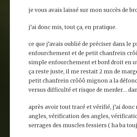
je vous avais laissé sur mon succès de brou
j’ai donc mis, tout ça, en pratique.
ce que j’avais oublié de préciser dans le p
enfourchement et de petit chanfrein crôô
simple enfourchement et bord droit en ut
ça reste juste, il me restait 2 mn de marge…
petit chanfrein crôôô mignon a la défonce
versus difficulté et risque de merder… da
après avoir tout tracé et vérifié, j’ai don
angles, vérification des angles, vérificati
serrages des muscles fessiers ( ha ba touj