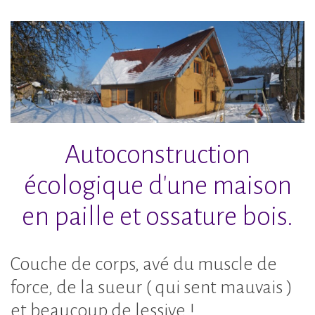
Accéder
au
contenu
principal
Autoconstruction
écologique d'une maison
en paille et ossature bois.
Couche de corps, avé du muscle de
force, de la sueur ( qui sent mauvais )
et beaucoup de lessive !